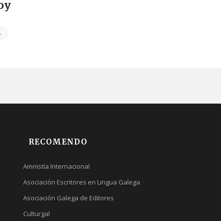
joy
A
RECOMENDO
Amnistía Internacional
Asociación Escritores en Lingua Galega
Asociación Galega de Editores
Culturgal