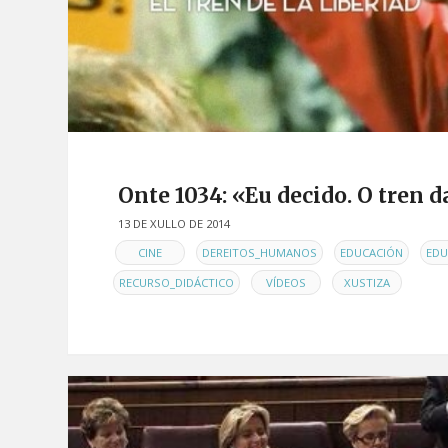
Onte 1034: «Eu decido. O tren 
13 DE XULLO DE 2014
EN
,
,
,
CINE
DEREITOS_HUMANOS
EDUCACIÓN
EDU
,
,
RECURSO_DIDÁCTICO
VÍDEOS
XUSTIZA