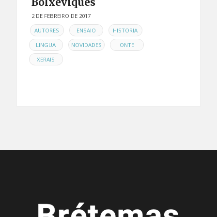
Bolxeviques
2 DE FEBREIRO DE 2017
EN
,
,
,
AUTORES
ENSAIO
HISTORIA
,
,
,
LINGUA
NOVIDADES
ONTE
XERAIS