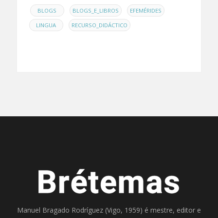
EN
,
,
,
BLOGS
BLOGS_E_LIBROS
EFEMÉRIDES
,
LINGUA
RECURSO_DIDÁCTICO
Manuel Bragado Rodríguez (Vigo, 1959) é mestre, editor e