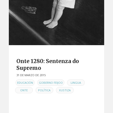
Onte 1280: Sentenza do
Supremo
31 DE MARZO DE 2015
EN
,
,
,
EDUCACIÓN
GOBERNO FEIJOO
LINGUA
,
,
ONTE
POLÍTICA
XUSTIZA