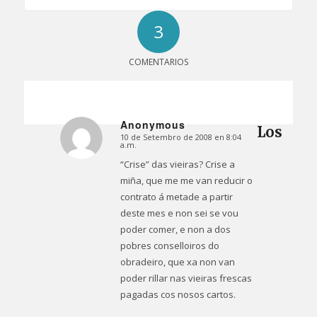
3
COMENTARIOS
Anonymous
Los
10 de Setembro de 2008 en 8:04
Dice:
a.m.
“Crise” das vieiras? Crise a
miña, que me me van reducir o
contrato á metade a partir
deste mes e non sei se vou
poder comer, e non a dos
pobres conselloiros do
obradeiro, que xa non van
poder rillar nas vieiras frescas
pagadas cos nosos cartos.