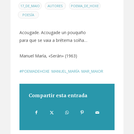
EN
,
,
,
17_DE_MAIO
AUTORES
POEMA_DE_HOXE
POESÍA
Acougade. Acougade un pouquiño
para que se vaia a brétema soíña…
Manuel María, «Serán» (1963)
#POEMADEHOXE
,
MANUEL_MARÍA
,
MAR_MAIOR
Compartir esta entrada