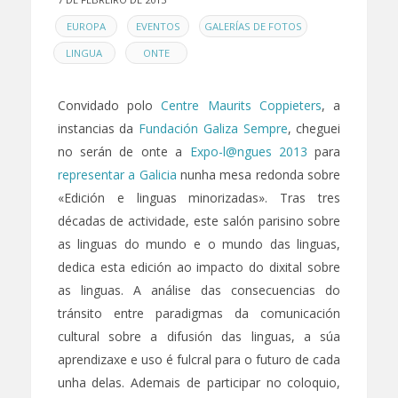
EN
,
,
,
EUROPA
EVENTOS
GALERÍAS DE FOTOS
,
LINGUA
ONTE
Convidado polo
Centre Maurits Coppieters
, a
instancias da
Fundación Galiza Sempre
, cheguei
no serán de onte a
Expo-l@ngues 2013
para
representar a Galicia
nunha mesa redonda sobre
«Edición e linguas minorizadas». Tras tres
décadas de actividade, este salón parisino sobre
as linguas do mundo e o mundo das linguas,
dedica esta edición ao impacto do dixital sobre
as linguas. A análise das consecuencias do
tránsito entre paradigmas da comunicación
cultural sobre a difusión das linguas, a súa
aprendizaxe e uso é fulcral para o futuro de cada
unha delas. Ademais de participar no coloquio,