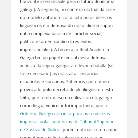
horizonte irrenunciable para o futuro do idioma
galego). A segunda, no contexto actual da crise
do modelo autónomico, a loita polos dereitos
lingüísticos e a defensa do noso idioma supón
unha complexa batalla de carácter social,
político e tamén xurídico (tres eidos
imprescindibles). A terceira, a Real Academia
Galega ten un papel esencial nesta defensa
xurídica da lingua galega, até levar a batalla (se
fose necesario) ás máis altas instancias
españolas e europeas. Sabemos que o dano
provocado polo decreto de plurilingüismo está
feito, que o retroceso na utilización do galego
como lingua vehicular foi importante, que
o
Goberno Galego non incorpora as mudanzas
impostas polas sentenzas do Tribunal Superior
de Xustiza de Galicia
; porén, noticias coma a que
comentamos veñen «alumear de novo as