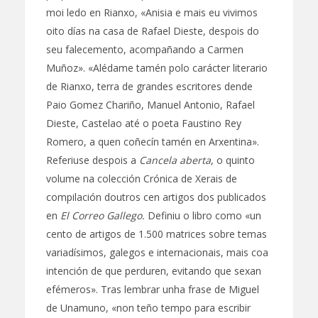
moi ledo en Rianxo, «Anisia e mais eu vivimos
oito días na casa de Rafael Dieste, despois do
seu falecemento, acompañando a Carmen
Muñoz». «Alédame tamén polo carácter literario
de Rianxo, terra de grandes escritores dende
Paio Gomez Chariño, Manuel Antonio, Rafael
Dieste, Castelao até o poeta Faustino Rey
Romero, a quen coñecín tamén en Arxentina».
Referiuse despois a
Cancela aberta
, o quinto
volume na colección Crónica de Xerais de
compilación doutros cen artigos dos publicados
en
El Correo Gallego.
Definiu o libro como «un
cento de artigos de 1.500 matrices sobre temas
variadísimos, galegos e internacionais, mais coa
intención de que perduren, evitando que sexan
efémeros». Tras lembrar unha frase de Miguel
de Unamuno, «non teño tempo para escribir