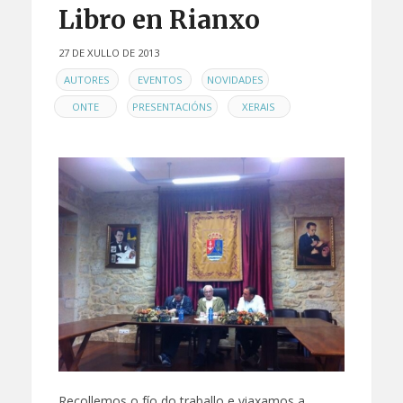
Libro en Rianxo
27 DE XULLO DE 2013
EN
,
,
,
AUTORES
EVENTOS
NOVIDADES
,
,
ONTE
PRESENTACIÓNS
XERAIS
Recollemos o fío do traballo e viaxamos a