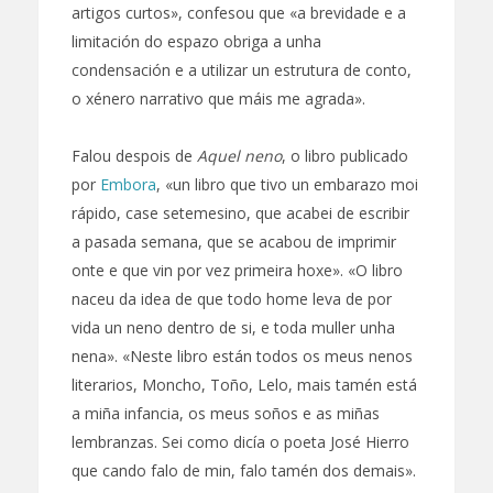
artigos curtos», confesou que «a brevidade e a
limitación do espazo obriga a unha
condensación e a utilizar un estrutura de conto,
o xénero narrativo que máis me agrada».
Falou despois de
Aquel neno
, o libro publicado
por
Embora
, «un libro que tivo un embarazo moi
rápido, case setemesino, que acabei de escribir
a pasada semana, que se acabou de imprimir
onte e que vin por vez primeira hoxe». «O libro
naceu da idea de que todo home leva de por
vida un neno dentro de si, e toda muller unha
nena». «Neste libro están todos os meus nenos
literarios, Moncho, Toño, Lelo, mais tamén está
a miña infancia, os meus soños e as miñas
lembranzas. Sei como dicía o poeta José Hierro
que cando falo de min, falo tamén dos demais».