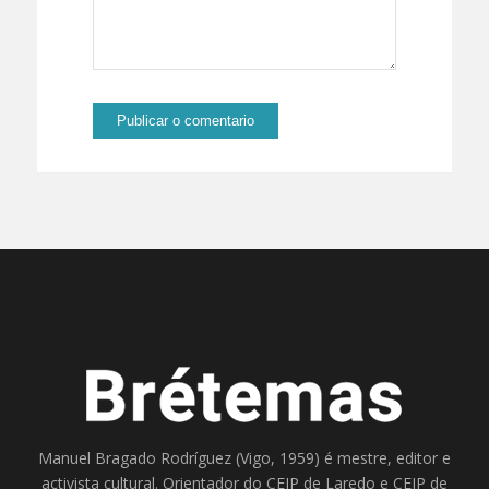
Manuel Bragado Rodríguez (Vigo, 1959) é mestre, editor e
activista cultural. Orientador do
CEIP de Laredo
e
CEIP de