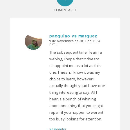
COMENTARIO
pacquiao vs marquez
9 de Novembro de 2011 en 11:54
Dice:
p.m.
The subsequent time I learn a
weblog, I hope that it doesnt
disappoint me as a lot as this
one. I mean, I know it was my
choice to learn, however I
actually thought youd have one
thing interesting to say. All I
hear is a bunch of whining
about one thing that you might
repair if you happen to werent
too busy looking for attention.
Responder