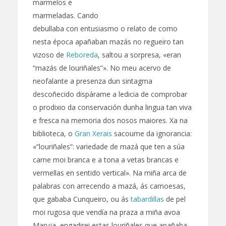
marmelos e
marmeladas. Cando
debullaba con entusiasmo o relato de como
nesta época apañaban mazás no regueiro tan
vizoso de
Reboreda
, saltou a sorpresa, «eran
“mazás de louriñales”». No meu acervo de
neofalante a presenza dun sintagma
descoñecido dispárame a ledicia de comprobar
o prodixio da conservación dunha lingua tan viva
e fresca na memoria dos nosos maiores. Xa na
biblioteca, o
Gran Xerais
sacoume da ignorancia:
«“louriñales”: variedade de mazá que ten a súa
carne moi branca e a tona a vetas brancas e
vermellas en sentido vertical». Na miña arca de
palabras con arrecendo a mazá, ás camoesas,
que gababa Cunqueiro, ou ás
tabardillas
de pel
moi rugosa que vendía na praza a miña avoa
Maruja, engadirei estas louriñales que apañaba