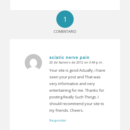
1
COMENTARIO
sciatic nerve pain
20 de Xaneiro de 2012 en 3:44 p.m.
Dice:
Your site is good Actually, i have
seen your post and That was
very informative and very
entertaining for me. Thanks for
posting Really Such Things. I
should recommend your site to
my friends. Cheers.
Responder