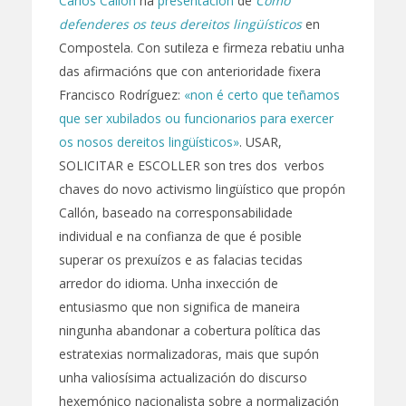
Carlos Callón
na
presentación
de
Como
defenderes os teus dereitos lingüísticos
en
Compostela. Con sutileza e firmeza rebatiu unha
das afirmacións que con anterioridade fixera
Francisco Rodríguez:
«non é certo que teñamos
que ser xubilados ou funcionarios para exercer
os nosos dereitos lingüísticos»
. USAR,
SOLICITAR e ESCOLLER son tres dos verbos
chaves do novo activismo lingüístico que propón
Callón, baseado na corresponsabilidade
individual e na confianza de que é posible
superar os prexuízos e as falacias tecidas
arredor do idioma. Unha inxección de
entusiasmo que non significa de maneira
ningunha abandonar a cobertura política das
estratexias normalizadoras, mais que supón
unha valiosísima actualización do discurso
hexemónico nacionalista sobre a normalización