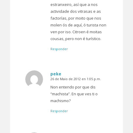
estranxeiro, así que a nos
actividade dos vitrasas e as
factorías, por moito que nos
molen ós de aquí, ó turista non
ven por iso. Citroen é moitas
cousas, pero non é turístico.
Responder
peke
26 de Maio de 2012 en 1:05 p.m.
Dice:
Non entendo por que dis
“machista”. En que ves ti o
machismo?
Responder