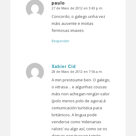
paulo
27 de Maio de 2012 en 3:43 p.m.
Dice:
Concordo, o galego unha vez
máis ausente e moitas
fermosas imaxes
Responder
Xabier Cid
28 de Maio de 2012 en 7:56 a.m.
Dice:
A min prestoume ben. O galego,
o vitrasa… e algunhas cousas
máis non achegan ningún valor
(polo menos polo de agora) á
comunicación turística para
británicos. A lingua pode
venderse como ‘milenarias
raíces’ ou algo así, como se os
demais non tivesen tamén