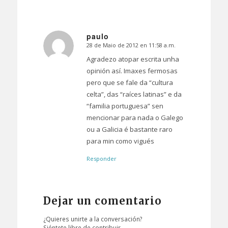
paulo
28 de Maio de 2012 en 11:58 a.m.
Dice:
Agradezo atopar escrita unha
opinión así. Imaxes fermosas
pero que se fale da “cultura
celta”, das “raíces latinas” e da
“familia portuguesa” sen
mencionar para nada o Galego
ou a Galicia é bastante raro
para min como vigués
Responder
Dejar un comentario
¿Quieres unirte a la conversación?
Siéntete libre de contribuir