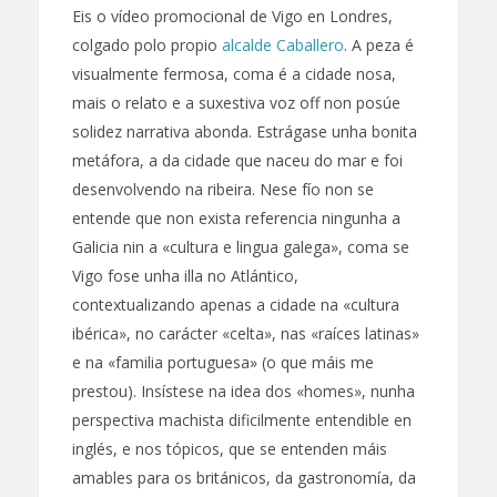
Eis o vídeo promocional de Vigo en Londres,
colgado polo propio
alcalde Caballero
. A peza é
visualmente fermosa, coma é a cidade nosa,
mais o relato e a suxestiva voz off non posúe
solidez narrativa abonda. Estrágase unha bonita
metáfora, a da cidade que naceu do mar e foi
desenvolvendo na ribeira. Nese fío non se
entende que non exista referencia ningunha a
Galicia nin a «cultura e lingua galega», coma se
Vigo fose unha illa no Atlántico,
contextualizando apenas a cidade na «cultura
ibérica», no carácter «celta», nas «raíces latinas»
e na «familia portuguesa» (o que máis me
prestou). Insístese na idea dos «homes», nunha
perspectiva machista dificilmente entendible en
inglés, e nos tópicos, que se entenden máis
amables para os británicos, da gastronomía, da