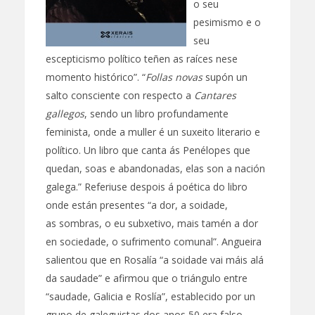
o seu
pesimismo e o
seu
escepticismo político teñen as raíces nese
momento histórico”. “
Follas novas
supón un
salto consciente con respecto a
Cantares
gallegos
, sendo un libro profundamente
feminista, onde a muller é un suxeito literario e
político. Un libro que canta ás Penélopes que
quedan, soas e abandonadas, elas son a nación
galega.” Referiuse despois á poética do libro
onde están presentes “a dor, a soidade,
as sombras, o eu subxetivo, mais tamén a dor
en sociedade, o sufrimento comunal”. Angueira
salientou que en Rosalía “a soidade vai máis alá
da saudade” e afirmou que o triángulo entre
“saudade, Galicia e Roslía”, establecido por un
grupo de galeguistas dos anos 50 era falso.