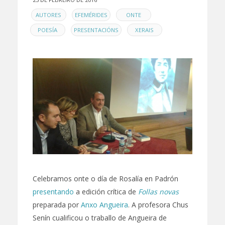
EN
,
,
,
AUTORES
EFEMÉRIDES
ONTE
,
,
POESÍA
PRESENTACIÓNS
XERAIS
Celebramos onte o día de Rosalía en Padrón
presentando
a edición crítica de
Follas novas
preparada por
Anxo Angueira
. A profesora Chus
Senín cualificou o traballo de Angueira de