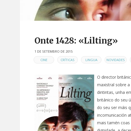
Onte 1428: «Lilting»
1 DE SETEMBRO DE 2015
EN
,
,
,
,
CINE
CRÍTICAS
LINGUA
NOVIDADES
O director britán
maxistral sobre a
dintintas, unha e
británico do seu 
do seu ser máis q
incomunicación até
mais tamén coas x
dignidade, a dece