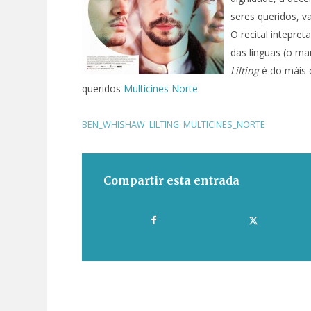
seres queridos, v
O recital intepret
das linguas (o man
Lilting
é do máis 
queridos
Multicines Norte
.
BEN_WHISHAW
,
LILTING
,
MULTICINES_NORTE
Compartir esta entrada