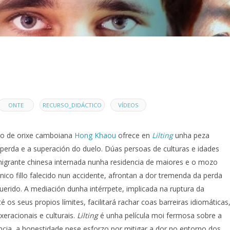
,
,
ONTE
RECURSO_DIDÁCTICO
VÍDEOS
ico de orixe camboiana
Hong Khaou
ofrece en
Lilting
unha peza
 perda e a superación do duelo. Dúas persoas de culturas e idades
migrante chinesa internada nunha residencia de maiores e o mozo
único fillo falecido nun accidente, afrontan a dor tremenda da perda
uerido. A mediación dunha intérrpete, implicada na ruptura da
 os seus propios límites, facilitará rachar coas barreiras idiomáticas
eracionais e culturais.
Lilting
é unha película moi fermosa sobre a
ncia, a honestidade nese esforzo por mitigar a dor no entorno dos