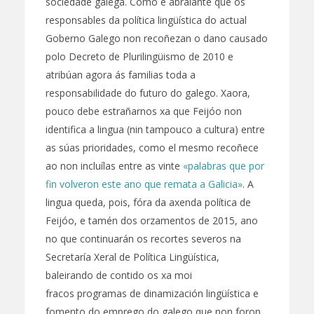
sociedade galega. Como é abraiante que os
responsables da política lingüística do actual
Goberno Galego non recoñezan o dano causado
polo Decreto de Plurilingüismo de 2010 e
atribúan agora ás familias toda a
responsabilidade do futuro do galego. Xaora,
pouco debe estrañarnos xa que Feijóo non
identifica a lingua (nin tampouco a cultura) entre
as súas prioridades, como el mesmo recoñece
ao non incluílas entre as vinte
«palabras que por
fin volveron este ano que remata a Galicia»
. A
lingua queda, pois, fóra da axenda política de
Feijóo, e tamén dos orzamentos de 2015, ano
no que continuarán os recortes severos na
Secretaría Xeral de Política Lingüística,
baleirando de contido os xa moi
fracos programas de dinamización lingüística e
fomento do emprego do galego que non foron