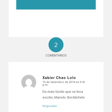
2
COMENTARIOS
Xabier Chao Lolo
15 de Setembro de 2014 en 9:41
Dice:
p.m.
Do mais lúcido que se leva
escrito, Manolo. Bordáchelo
Responder