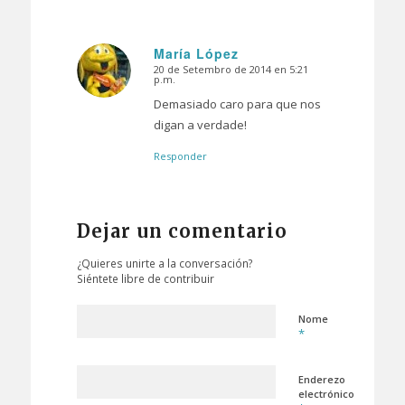
María López
20 de Setembro de 2014 en 5:21
Dice:
p.m.
Demasiado caro para que nos
digan a verdade!
Responder
Dejar un comentario
¿Quieres unirte a la conversación?
Siéntete libre de contribuir
Nome
*
Enderezo
electrónico