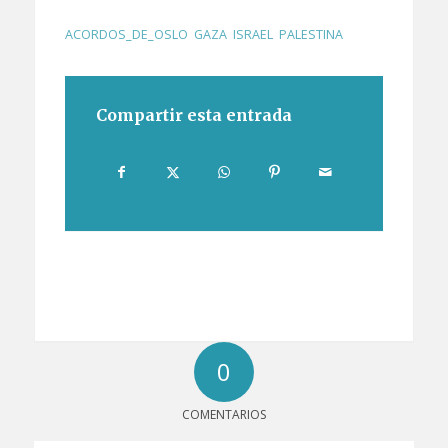
ACORDOS_DE_OSLO
,
GAZA
,
ISRAEL
,
PALESTINA
Compartir esta entrada
0
COMENTARIOS