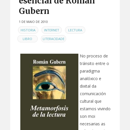
esencial de Román
Gubern
1 DE MAIO DE 2010
EN
,
,
,
HISTORIA
INTERNET
LECTURA
,
LIBRO
LITERACIDADE
No proceso de
tránsito entre o
paradigma
analóxico e
dixital da
comunicación
cultural que
estamos vivindo
son moi
necesarias as