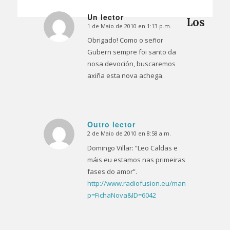
Un lector
Los
1 de Maio de 2010 en 1:13 p.m.
Dice:
Obrigado! Como o señor
Gubern sempre foi santo da
nosa devoción, buscaremos
axiña esta nova achega.
Outro lector
2 de Maio de 2010 en 8:58 a.m.
Dice:
Domingo Villar: “Leo Caldas e
máis eu estamos nas primeiras
fases do amor”.
http://www.radiofusion.eu/manager.php?
p=FichaNova&ID=6042