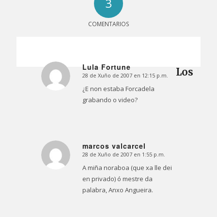
3
COMENTARIOS
Lula Fortune
Los
28 de Xuño de 2007 en 12:15 p.m.
Dice:
¿E non estaba Forcadela
grabando o video?
marcos valcarcel
28 de Xuño de 2007 en 1:55 p.m.
Dice:
A miña noraboa (que xa lle dei
en privado) ó mestre da
palabra, Anxo Angueira.