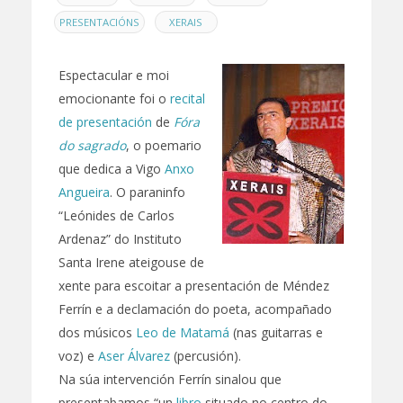
,
PRESENTACIÓNS
XERAIS
Espectacular e moi
emocionante foi o
recital
de presentación
de
Fóra
do sagrado
, o poemario
que dedica a Vigo
Anxo
Angueira
. O paraninfo
“Leónides de Carlos
Ardenaz” do Instituto
Santa Irene ateigouse de
xente para escoitar a presentación de Méndez
Ferrín e a declamación do poeta, acompañado
dos músicos
Leo de Matamá
(nas guitarras e
voz) e
Aser Álvarez
(percusión).
Na súa intervención Ferrín sinalou que
presentabamos “un
libro
situado no centro do