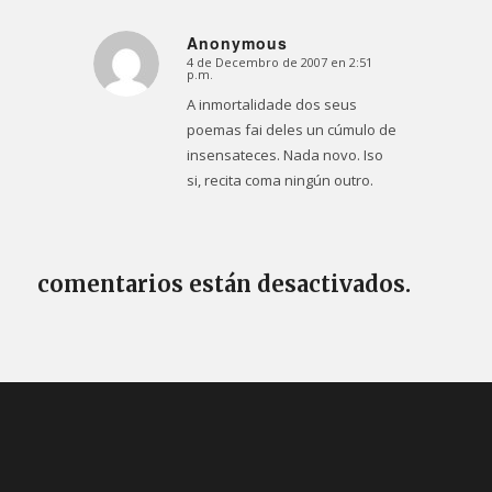
Anonymous
4 de Decembro de 2007 en 2:51
Dice:
p.m.
A inmortalidade dos seus
poemas fai deles un cúmulo de
insensateces. Nada novo. Iso
si, recita coma ningún outro.
comentarios están desactivados.