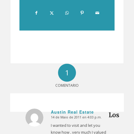
1
COMENTARIO
Austin Real Estate
Los
14 de Maio de 2011 en 4:03 p.m.
Dice:
I wanted to visit and let you
know how , very much I valued