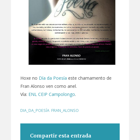
Hoxe no
Día da Poesía
este chamamento de
Fran Alonso ven como anel.
Vía:
ENL CEIP Campolongo
.
DIA_DA_POESÍA
,
FRAN_ALONSO
Compartir esta entrada