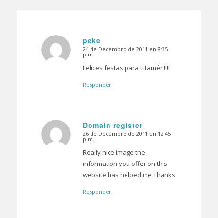
peke
24 de Decembro de 2011 en 8:35
Dice:
p.m.
Felices festas para ti tamén!!!!
Responder
Domain register
26 de Decembro de 2011 en 12:45
Dice:
p.m.
Really nice image the
information you offer on this
website has helped me Thanks
Responder