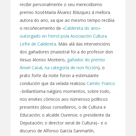
recibir personalmente o seu merecidísimo
premio XoséMaría Álvarez Blázquez á mellora
autora do ano, xa que ao mesmo tempo recibía
o recoñecemento de
«Caldereta do ano»
outorgado en Ferrol pola Asociación Cultura
Lefre de Caldereta
. Máis alá das intervencións
dos gañadores (maxistral foi a do profesor don
Xesus Alonso Montero,
gañador do premio
Ánxel Casal, na categoría de non ficción
), o
prato forte da noite foron a estimulante
condución que da velada realizou
Camilo Franco
–brillantísima nalgúns momentos, sobre todo,
nos envites cómicos aos númeroso políticos
presentes (dous conselleiros, o de Cultura e
Educación; o alcalde Ourense; o presidente da
Deputación; o director xeral de Cultura)– e o
discurso de Alfonso García Sanmartín,