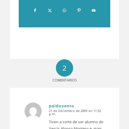
2
COMENTARIOS
paidovento
21 de Decembro de 2009 en 11:32
Dice:
p.m.
Tiven a sorte de ser alumno de
Xesús Alonso Montero e, mais