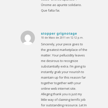
Únome ao apunte solidario.
Que falta fai.
stopper grignotage
10 de Maio de 2011 en 12:12 p.m.
Dice:
Sincerely, your piece goes to
the greatest marketplace of the
matter. Your pellucidity leaves
me desirous to recognize
substantially extra. I’m going to
instantly grab your nourish to
maintain up for this reason far
together together with your
online web internet site.
Alleging thank you is just my
little way of claiming terrific job
for outstanding resource. Let In