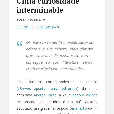
Unha curiosidade
interminable
1 DE MARZO DE 2010
EN
,
EDITORES
SOLIDARIEDADE
«A única ferramenta indispensable do
editor é a súa cabeza, mais cómpre
que estea ben disposta, e iso non se
consegue só con literatura, senón
cunha curiosidade interminable.»
Estas palabras corresponden a un traballo
(
«Breves apuntes para editores»
) da nosa
admirada
Andrea Palet
, a xove
editora chilena
responsable de Edicións B no país austral,
azoutado tan gravemente polo
terremoto
da fin