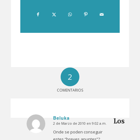
2
COMENTARIOS
Beluka
Los
2 de Marzo de 2010 en 9:02 a.m.
Dice:
Onde se poden conseguir
estes “breves apuntes”?