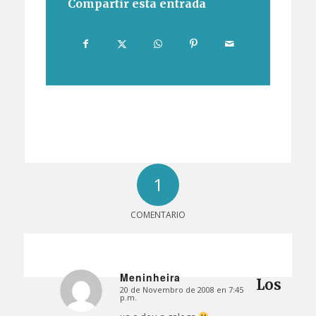
Compartir esta entrada
1
COMENTARIO
Meninheira
Los
20 de Novembro de 2008 en 7:45
Dice:
p.m.