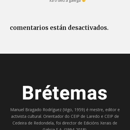
xa o deu a galega
comentarios están desactivados.
Manuel Bragado Rodríguez (Vigo, 1959) é mestre, editor e
activista cultural. Orientador do
CEIP de Laredo
e
CEIP de
Cedeira
de Redondela, foi director de
Edicións Xerais de
Galicia S.A
. (1994-2018).