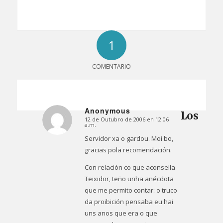
1
COMENTARIO
Anonymous
Los
12 de Outubro de 2006 en 12:06
Dice:
a.m.
Servidor xa o gardou. Moi bo,
gracias pola recomendación.
Con relación co que aconsella
Teixidor, teño unha anécdota
que me permito contar: o truco
da proibición pensaba eu hai
uns anos que era o que