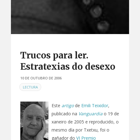
Trucos para ler.
Estratexias do desexo
10 DE OUTUBRO DE 2006
EN
LECTURA
Este
artigo
de
Emili Teixidor
,
publicado na
Vanguardia
o 19 de
xaneiro de 2005 e reproducido, o
mesmo día por Txetxu, foi o
gañador do
VI Premio