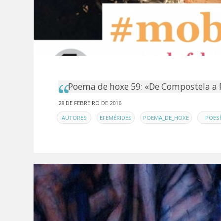
Poema de hoxe 59: «De Compostela a 
28 DE FEBREIRO DE 2016
EN
,
,
,
AUTORES
EFEMÉRIDES
POEMA_DE_HOXE
POESÍ