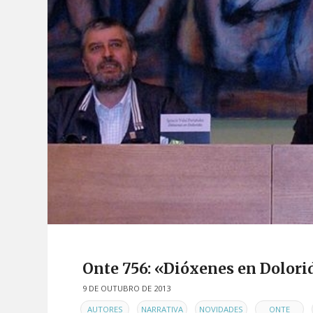
Onte 756: «Dióxenes en Dolori
9 DE OUTUBRO DE 2013
EN
,
,
,
,
AUTORES
NARRATIVA
NOVIDADES
ONTE