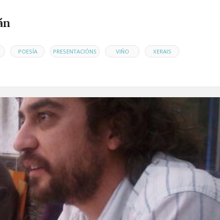
án
,
,
,
,
POESÍA
PRESENTACIÓNS
VIÑO
XERAIS