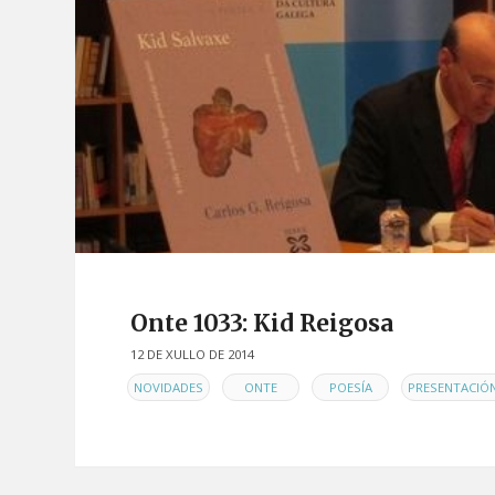
Onte 1033: Kid Reigosa
12 DE XULLO DE 2014
EN
,
,
,
NOVIDADES
ONTE
POESÍA
PRESENTACIÓ