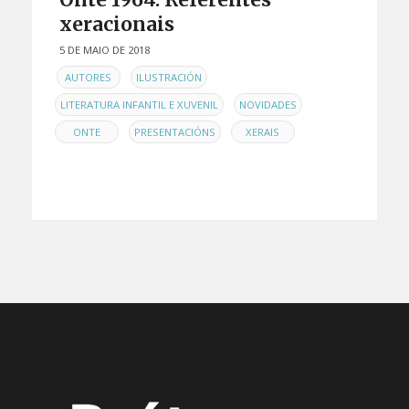
xeracionais
5 DE MAIO DE 2018
EN
,
,
AUTORES
ILUSTRACIÓN
,
,
LITERATURA INFANTIL E XUVENIL
NOVIDADES
,
,
ONTE
PRESENTACIÓNS
XERAIS