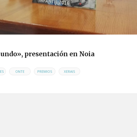
mundo», presentación en Noia
,
,
,
ES
ONTE
PREMIOS
XERAIS