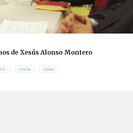
anos de Xesús Alonso Montero
,
,
NTE
POESÍA
XERAIS