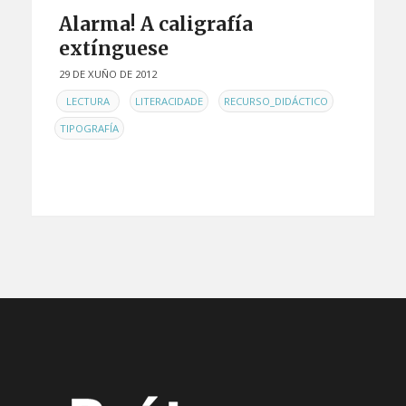
Alarma! A caligrafía
extínguese
29 DE XUÑO DE 2012
EN
,
,
,
LECTURA
LITERACIDADE
RECURSO_DIDÁCTICO
TIPOGRAFÍA