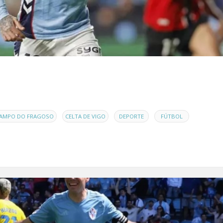
,
,
,
,
AMPO DO FRAGOSO
CELTA DE VIGO
DEPORTE
FÚTBOL