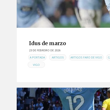
Idus de marzo
23 DE FEBREIRO DE 2026
EN
,
,
,
A PORTADA
ARTIGOS
ARTIGOS FARO DE VIGO
C
VIGO