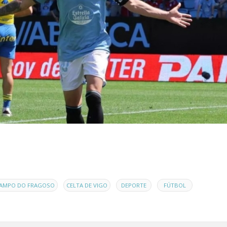
,
,
,
AMPO DO FRAGOSO
CELTA DE VIGO
DEPORTE
FÚTBOL