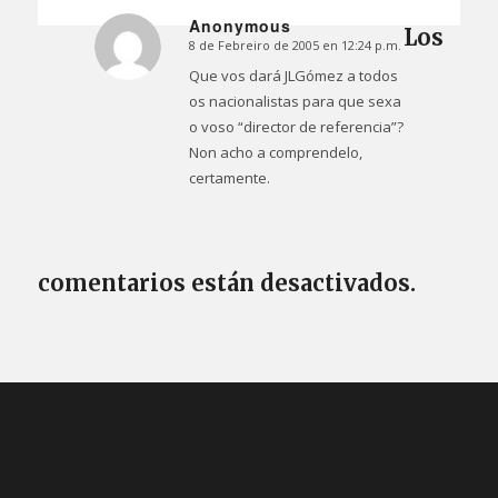
Anonymous
Los
8 de Febreiro de 2005 en 12:24 p.m.
Dice:
Que vos dará JLGómez a todos
os nacionalistas para que sexa
o voso “director de referencia”?
Non acho a comprendelo,
certamente.
comentarios están desactivados.