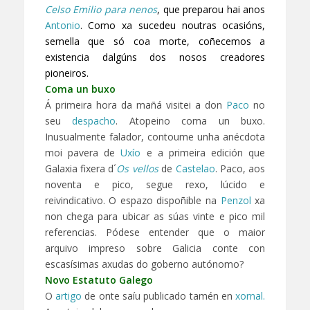
Celso Emilio para nenos
, que preparou hai anos
Antonio
. Como xa sucedeu noutras ocasións,
semella que só coa morte, coñecemos a
existencia dalgúns dos nosos creadores
pioneiros.
Coma un buxo
Á primeira hora da mañá visitei a don
Paco
no
seu
despacho
. Atopeino coma un buxo.
Inusualmente falador, contoume unha anécdota
moi pavera de
Uxío
e a primeira edición que
Galaxia fixera d´
Os vellos
de
Castelao
. Paco, aos
noventa e pico, segue rexo, lúcido e
reivindicativo. O espazo dispoñible na
Penzol
xa
non chega para ubicar as súas vinte e pico mil
referencias. Pódese entender que o maior
arquivo impreso sobre Galicia conte con
escasísimas axudas do goberno autónomo?
Novo Estatuto Galego
O
artigo
de onte saíu publicado tamén en
xornal.