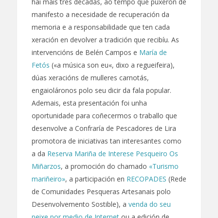
hai máis tres décadas, ao tempo que puxeron de
manifesto a necesidade de recuperación da
memoria e a responsabilidade que ten cada
xeración en devolver a tradición que recibíu. As
intervencións de Belén Campos e
María de
Fetós
(«a música son eu«, dixo a regueifeira),
dúas xeracións de mulleres carnotás,
engaioláronos polo seu dicir da fala popular.
Ademais, esta presentación foi unha
oportunidade para coñecermos o traballo que
desenvolve a Confraría de Pescadores de Lira
promotora de iniciativas tan interesantes como
a da
Reserva Mariña de Interese Pesqueiro Os
Miñarzos
, a promoción do chamado
«Turismo
mariñeiro»
, a participación en
RECOPADES
(Rede
de Comunidades Pesqueras Artesanais polo
Desenvolvemento Sostible), a
venda do seu
peixe por medio de Internet
ou a edición de