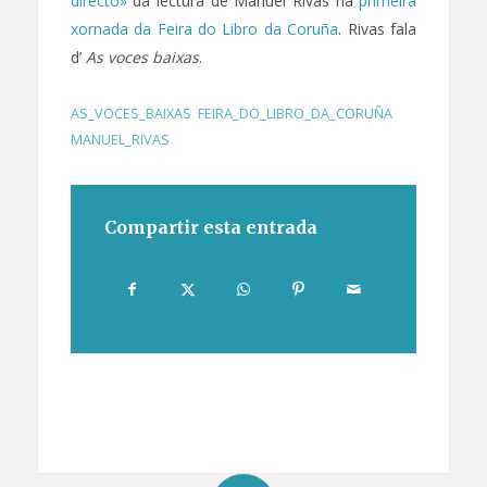
directo»
da lectura de Manuel Rivas na
primeira
xornada da Feira do Libro da Coruña
. Rivas fala
d’
As voces baixas
.
AS_VOCES_BAIXAS
,
FEIRA_DO_LIBRO_DA_CORUÑA
,
MANUEL_RIVAS
Compartir esta entrada