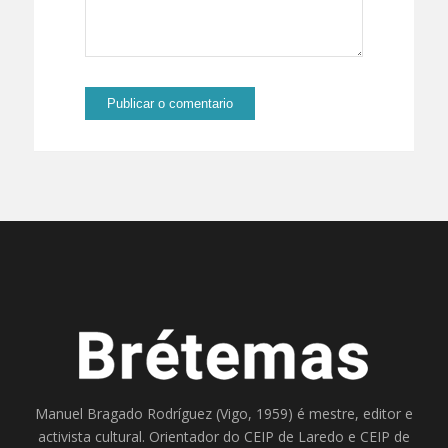
Manuel Bragado Rodríguez (Vigo, 1959) é mestre, editor e
activista cultural. Orientador do
CEIP de Laredo
e
CEIP de