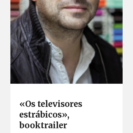
«Os televisores
estrábicos»,
booktrailer