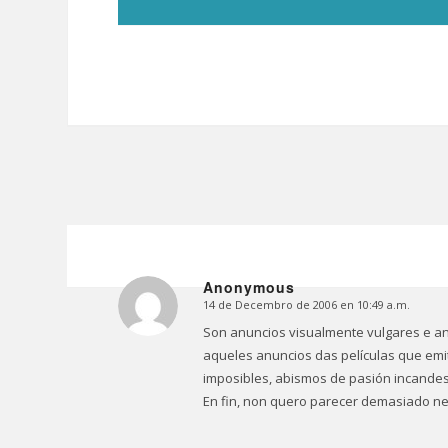
Anonymous
14 de Decembro de 2006 en 10:49 a.m.
Dice:
Son anuncios visualmente vulgares e ant
aqueles anuncios das películas que emit
imposibles, abismos de pasión incande
En fin, non quero parecer demasiado nega