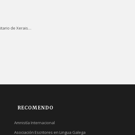
citario de Xerais…
RECOMENDO
Amnistía Internacional
Asociación Escritores en Lingua Galega