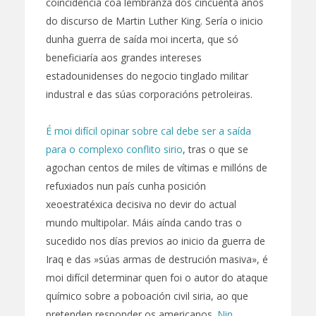
coincidencia coa lembranza dos cincuenta anos
do discurso de Martin Luther King. Sería o inicio
dunha guerra de saída moi incerta, que só
beneficiaría aos grandes intereses
estadounidenses do negocio tinglado militar
industral e das súas corporacións petroleiras.
É moi difícil opinar sobre cal debe ser a saída
para o complexo conflito sirio
, tras o que se
agochan centos de miles de vítimas e millóns de
refuxiados nun país cunha posición
xeoestratéxica decisiva no devir do actual
mundo multipolar. Máis aínda cando tras o
sucedido nos días previos ao inicio da guerra de
Iraq e das »súas armas de destrución masiva», é
moi difícil determinar quen foi o autor do ataque
químico sobre a poboación civil siria, ao que
pretenden responder os americanos.
Nin