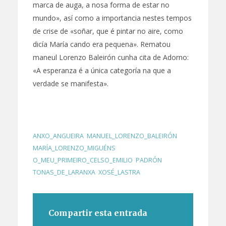
marca de auga, a nosa forma de estar no
mundo», así como a importancia nestes tempos
de crise de «soñar, que é pintar no aire, como
dicía María cando era pequena». Rematou
maneul Lorenzo Baleirón cunha cita de Adorno:
«A esperanza é a única categoría na que a
verdade se manifesta».
ANXO_ANGUEIRA
,
MANUEL_LORENZO_BALEIRÓN
,
MARÍA_LORENZO_MIGUÉNS
,
O_MEU_PRIMEIRO_CELSO_EMILIO
,
PADRÓN
,
TONAS_DE_LARANXA
,
XOSÉ_LASTRA
Compartir esta entrada