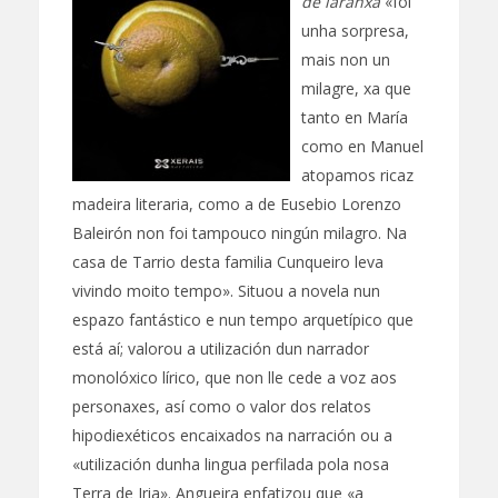
de laranxa
«foi
unha sorpresa,
mais non un
milagre, xa que
tanto en María
como en Manuel
atopamos ricaz
madeira literaria, como a de Eusebio Lorenzo
Baleirón non foi tampouco ningún milagro. Na
casa de Tarrio desta familia Cunqueiro leva
vivindo moito tempo». Situou a novela nun
espazo fantástico e nun tempo arquetípico que
está aí; valorou a utilización dun narrador
monolóxico lírico, que non lle cede a voz aos
personaxes, así como o valor dos relatos
hipodiexéticos encaixados na narración ou a
«utilización dunha lingua perfilada pola nosa
Terra de Iria». Angueira enfatizou que «a