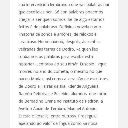
súa intervención lembrando que «as palabras hai
que escollelas ben. Só con palabras podemos
chegar a ser quen somos. Se de algo estamos
feitos é de palabras». Definíu a novela como
«historia de soños e amores, de reloxos e
laranxas». Homenaxeou, despois, ás xentes
vedrañas das terras de Dodro, «a quen lles
roubamos as palabras para escribir esta
historia». Lembrou ao seu irmán Eusebio , «que
morreu no ano do cometa, o mesmo no que
naceu María», así como a xeración de escritores
de Dodro e Terras de Iria, «dende Angueira,
Ramón Reboiras e Eusebio, alumnos que foron
de Bernadino Graña no instituto de Padrón, a
Avelino Abuín de Tembra, Manuel Antonio,
Dieste e Rosalía, entre outros». Proseguíu
apelando ao valor da lingua como «a nosa