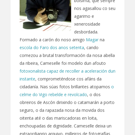
boísima, que sempre
nos agasallou co seu
agarimo e
xenerosidade
desbordada.
Formado a carón do noso amigo
Magar
na
escola do Faro dos anos setenta
, cando
comezou a brutal transformación da nosa abella
da ribeira, Cameselle foi modelo dun afouto
fotoxonalista capaz de recoller a aceleración dun
instante
, comprometéndose cos afáns da
cidadanía. Nas súas fotos brillantes atopamos
o
celme do Vigo rebelde e revolcado
, o dos
obreiros de Ascón dirixindo o catamarán a porto
seguro, o da rapazada nosa da movida dos
oitenta até o das mariscadoras en loita,
enchoupadas de dignidade. Cameselle deixa un
extraordianrio arquivo, milleiros de fotografías