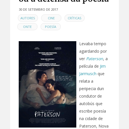
30 DE SETEMBRO DE 2017
EN
,
,
,
AUTORES
CINE
CRÍTICAS
,
ONTE
POESÍA
Levaba tempo
agardando por
ver
Paterson
, a
película de
Jim
Jarmusch
que
relata a
peripecia dun
condutor de
autobús que
escribe poesía
na cidade de
Paterson, Nova