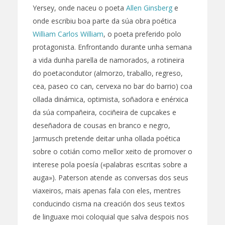
Yersey, onde naceu o poeta
Allen Ginsberg
e
onde escribiu boa parte da súa obra poética
William Carlos William
, o poeta preferido polo
protagonista. Enfrontando durante unha semana
a vida dunha parella de namorados, a rotineira
do poetacondutor (almorzo, traballo, regreso,
cea, paseo co can, cervexa no bar do barrio) coa
ollada dinámica, optimista, soñadora e enérxica
da súa compañeira, cociñeira de cupcakes e
deseñadora de cousas en branco e negro,
Jarmusch pretende deitar unha ollada poética
sobre o cotián como mellor xeito de promover o
interese pola poesía («palabras escritas sobre a
auga»). Paterson atende as conversas dos seus
viaxeiros, mais apenas fala con eles, mentres
conducindo cisma na creación dos seus textos
de linguaxe moi coloquial que salva despois nos