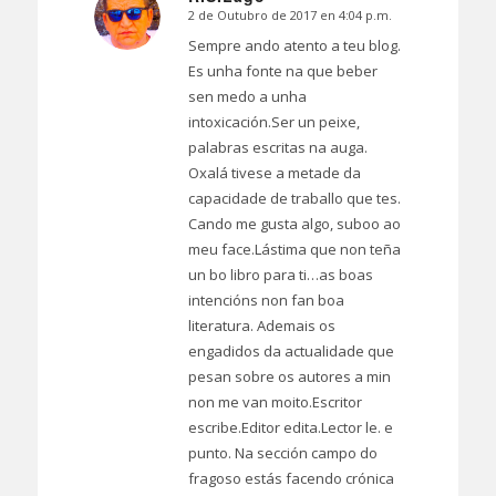
2 de Outubro de 2017 en 4:04 p.m.
Dice:
Sempre ando atento a teu blog.
Es unha fonte na que beber
sen medo a unha
intoxicación.Ser un peixe,
palabras escritas na auga.
Oxalá tivese a metade da
capacidade de traballo que tes.
Cando me gusta algo, suboo ao
meu face.Lástima que non teña
un bo libro para ti…as boas
intencións non fan boa
literatura. Ademais os
engadidos da actualidade que
pesan sobre os autores a min
non me van moito.Escritor
escribe.Editor edita.Lector le. e
punto. Na sección campo do
fragoso estás facendo crónica