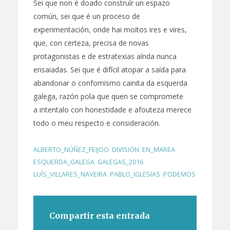
Sei que non é doado construír un espazo
común, sei que é un proceso de
experimentación, onde hai moitos ires e vires,
que, con certeza, precisa de novas
protagonistas e de estratexias aínda nunca
ensaiadas. Sei que é difícil atopar a saída para
abandonar o confomismo cainita da esquerda
galega, razón pola que quen se compromete
a intentalo con honestidade e afouteza merece
todo o meu respecto e consideración.
ALBERTO_NÚÑEZ_FEIJOO
,
DIVISIÓN
,
EN_MAREA
,
ESQUERDA_GALEGA
,
GALEGAS_2016
,
LUÍS_VILLARES_NAVEIRA
,
PABLO_IGLESIAS
,
PODEMOS
Compartir esta entrada