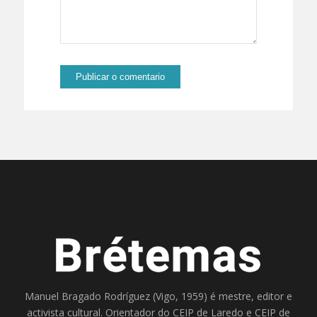
Manuel Bragado Rodríguez (Vigo, 1959) é mestre, editor e
activista cultural. Orientador do
CEIP de Laredo
e
CEIP de