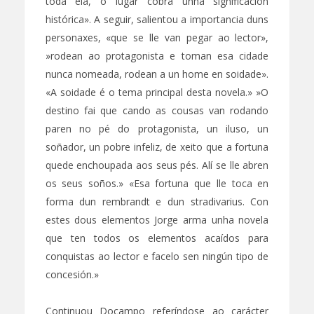
toda ela, o lugar cobra unha significación
histórica». A seguir, salientou a importancia duns
personaxes, «que se lle van pegar ao lector»,
»rodean ao protagonista e toman esa cidade
nunca nomeada, rodean a un home en soidade».
«A soidade é o tema principal desta novela.» »O
destino fai que cando as cousas van rodando
paren no pé do protagonista, un iluso, un
soñador, un pobre infeliz, de xeito que a fortuna
quede enchoupada aos seus pés. Alí se lle abren
os seus soños.» «Esa fortuna que lle toca en
forma dun rembrandt e dun stradivarius. Con
estes dous elementos Jorge arma unha novela
que ten todos os elementos acaídos para
conquistas ao lector e facelo sen ningún tipo de
concesión.»
Continuou Docampo referíndose ao carácter