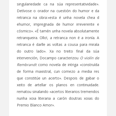
singulariedade ca na súa representatividade».
Detívose o orador na cuestión do humor e da
retranca na obra:«esta é unha novela chea d
ehumor, impregnada de humor irreverente e
cósmico». «É tamén unha novela absolutamente
retranqueira. Ollo!, a retranca non é a ironía. A
retranca é darlle as voltas a cousa para mirala
do outro lado». Xa no treito final da súa
intervención, Docampo caracterizou
O violín de
Rembrandt
como novela de intriga «construída
de forma maxistral, cun comezo a media res
que constitúe un acerto». Despois de gabar o
xeito de artellar os planos en continuidade.
rematou sinalando «acertos literarios tremendos
nunha xoia literaria a carón doutras xoias do
Premio Blanco Amor».