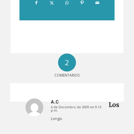
2
COMENTARIOS
A.C
Los
6 de Decembro de 2009 en 9:13
Dice:
p.m.
Longo.