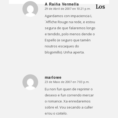
A Raíña Vermella
Los
29 de Abril de 2007 en 10:21 p.m.
Dice:
Agardamos con impaciencia L
´Affiche Rouge na rede, e estou
segura de que falaremos longo
e tendido, polo menos dende o
Espello (e seguro que tamén
noutros escaques do
blogomillo). Unha aperta.
marlowe
23 de Maio de 2007 en 7:03 p.m.
Dice:
Eu non fun quen de reprimir o
desexo e fun correndo mercar
o romance. Xa enredaremos
sobre el. Vou secando a culler
e/ou o coitelo.