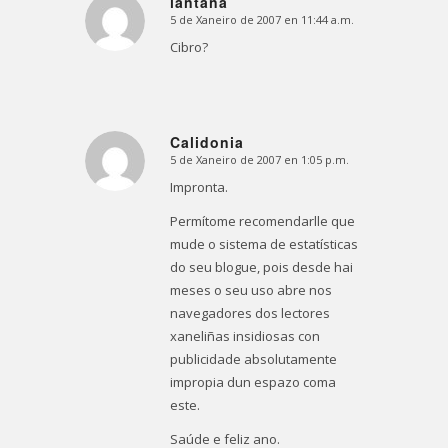
lantana
5 de Xaneiro de 2007 en 11:44 a.m.
Dice:
Cibro?
Calidonia
5 de Xaneiro de 2007 en 1:05 p.m.
Dice:
Impronta.
Permítome recomendarlle que
mude o sistema de estatísticas
do seu blogue, pois desde hai
meses o seu uso abre nos
navegadores dos lectores
xaneliñas insidiosas con
publicidade absolutamente
impropia dun espazo coma
este.
Saúde e feliz ano.