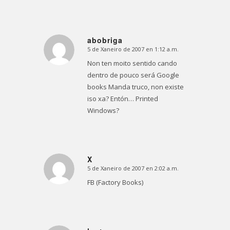
abobriga
5 de Xaneiro de 2007 en 1:12 a.m.
Dice:
Non ten moito sentido cando
dentro de pouco será Google
books Manda truco, non existe
iso xa? Entón… Printed
Windows?
X
5 de Xaneiro de 2007 en 2:02 a.m.
Dice:
FB (Factory Books)