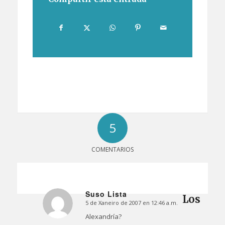
5
COMENTARIOS
Suso Lista
Los
5 de Xaneiro de 2007 en 12:46 a.m.
Dice:
Alexandría?