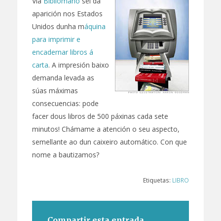
Via
Bibliomano
sei da
aparición nos Estados
Unidos dunha m
áquina
para imprimir e
encadernar libros á
carta
. A impresión baixo
demanda levada as
súas máximas
consecuencias: pode
facer dous libros de 500 páxinas cada sete
minutos! Chámame a atención o seu aspecto,
semellante ao dun caixeiro automático. Con que
nome a bautizamos?
Etiquetas:
LIBRO
Compartir esta entrada