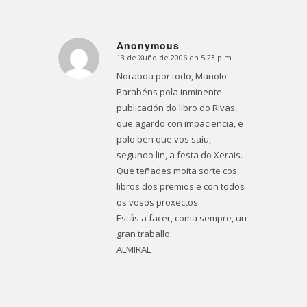
Anonymous
13 de Xuño de 2006 en 5:23 p.m.
Dice:
Noraboa por todo, Manolo.
Parabéns pola inminente
publicación do libro do Rivas,
que agardo con impaciencia, e
polo ben que vos saíu,
segundo lin, a festa do Xerais.
Que teñades moita sorte cos
libros dos premios e con todos
os vosos proxectos.
Estás a facer, coma sempre, un
gran traballo.
ALMIRAL