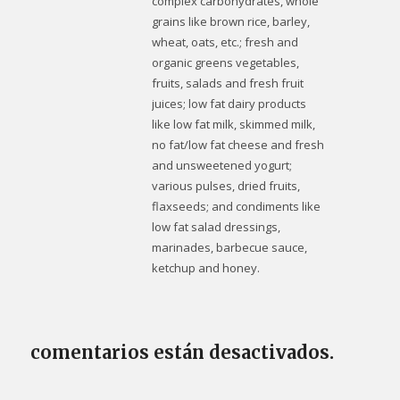
complex carbohydrates, whole
grains like brown rice, barley,
wheat, oats, etc.; fresh and
organic greens vegetables,
fruits, salads and fresh fruit
juices; low fat dairy products
like low fat milk, skimmed milk,
no fat/low fat cheese and fresh
and unsweetened yogurt;
various pulses, dried fruits,
flaxseeds; and condiments like
low fat salad dressings,
marinades, barbecue sauce,
ketchup and honey.
comentarios están desactivados.