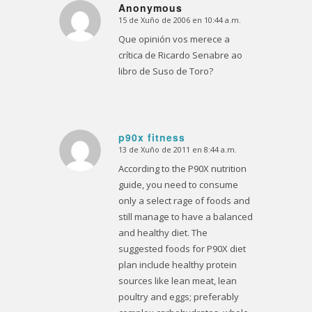
Anonymous
15 de Xuño de 2006 en 10:44 a.m.
Dice:
Que opinión vos merece a
crítica de Ricardo Senabre ao
libro de Suso de Toro?
p90x fitness
13 de Xuño de 2011 en 8:44 a.m.
Dice:
According to the P90X nutrition
guide, you need to consume
only a select rage of foods and
still manage to have a balanced
and healthy diet. The
suggested foods for P90X diet
plan include healthy protein
sources like lean meat, lean
poultry and eggs; preferably