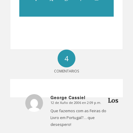
4
COMENTARIOS
George Cassiel
Los
12 de Xuño de 2006 en 2:09 p.m.
Dice:
Que fazemos com as Feiras do
Livro em Portugal?… que
desespero!