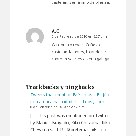
castelán. Sen ánimo de ofensa.
A.C
7 de Febreiro de 2010 en 6:27 p.m.
Dice:
Xan, ou a o reves. Coñezo
castelan-falantes, k cando se
cabrean salelles a vena galega
Trackbacks y pingbacks
Tweets that mention Brétemas » Feijóo
non arrinca nas cidades -- Topsy.com
8 de Febreiro de 2010 ás 2:49 p.m.
[…] This post was mentioned on Twitter
by Manuel Bragado, Kiko Chevarria. Kiko
Chevarria said: RT @bretemas: «Feijóo