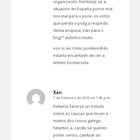
organización frentista). se a
situación en España ponse mal
moi mal para o psoe, os votos
que perda o psdg a respecto
desta enquisa, irán para o
bng?? dubídoo moito.
eso sí, eu como pontevedrés
estaría encantado de ver a
telmito hostiarsela.
Xan
7 de Febreiro de 2010 en 1:40 p.m.
Dice:
Debería facerse un estudo
sobre as causas que levan a
moitos dos nosos galego-
falantes a, cando se queren
poñer serios, cambiar ao