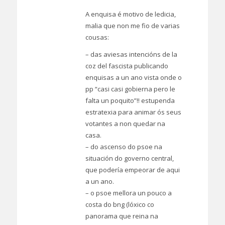
A enquisa é motivo de ledicia,
malia que non me fio de varias
cousas:
– das aviesas intencións de la
coz del fascista publicando
enquisas a un ano vista onde o
pp “casi casi gobierna pero le
falta un poquito”!! estupenda
estratexia para animar ós seus
votantes a non quedar na
casa.
– do ascenso do psoe na
situación do governo central,
que podería empeorar de aqui
a un ano.
– o psoe mellora un pouco a
costa do bng (lóxico co
panorama que reina na