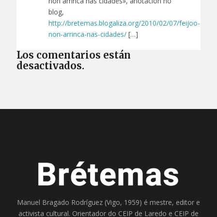
non arrinca nas cidades», anotación no
blog,
http://bretemas.blogaliza.org/2010/02/07/feijoo-
non-arrinca-nas-cidades/
[…]
Los comentarios están
desactivados.
Manuel Bragado Rodríguez (Vigo, 1959) é mestre, editor e
activista cultural. Orientador do
CEIP de Laredo
e
CEIP de